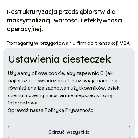
Restrukturyzacja przedsiębiorstw dla
maksymalizacji wartości i efektywności
operacyjnej.
Pomagamy w przygotowaniu firm do transakcji M&A
oraz refinansowania.
Ustawienia ciesteczek
Używamy plików cookie, aby zapewnić Ci jak
najlepsze doświadczenia. Umożliwiają nam one
również analizę zachowań użytkowników, dzięki
czemu możemy nieustannie ulepszać stronę
Inwestycje w nieruchomości z wysokim
internetową.
zwrotem i stabilnym dochodem.
Sprawdź naszą Politykę Prywatności
Zapewniamy preferencyjny zwrot oraz udział w
premii kapitałowej.
Odrzuć wszystkie