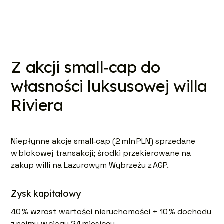
Z akcji small‑cap do
własności luksusowej willa
Riviera
Niepłynne akcje small‑cap (2 mln PLN) sprzedane
w blokowej transakcji; środki przekierowane na
zakup willi na Lazurowym Wybrzeżu z AGP.
Zysk kapitałowy
40 % wzrost wartości nieruchomości + 10 % dochodu
z najmu w ciągu 24 miesięcy