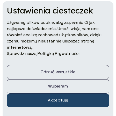
Ustawienia ciesteczek
Używamy plików cookie, aby zapewnić Ci jak
najlepsze doświadczenia. Umożliwiają nam one
również analizę zachowań użytkowników, dzięki
czemu możemy nieustannie ulepszać stronę
Co robimy?
internetową.
Sprawdź naszą Politykę Prywatności
Wyniki
Jak działamy
Odrzuć wszystkie
Pracuj z nami
Kontakt
Wybieram
Kontakt dla mediów
Akceptuję
Inwestycje