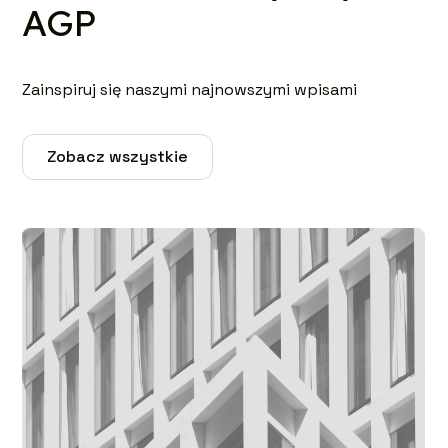
AGP
Zainspiruj się naszymi najnowszymi wpisami
Zobacz wszystkie