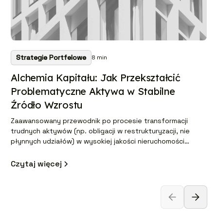
Strategie Portfelowe
8
min
Alchemia Kapitału: Jak Przekształcić
Problematyczne Aktywa w Stabilne
Źródło Wzrostu
Zaawansowany przewodnik po procesie transformacji
trudnych aktywów (np. obligacji w restrukturyzacji, nie
płynnych udziałów) w wysokiej jakości nieruchomości
premium. Tekst szczegółowo opisuje trzy kluczowe fazy:
od analizy forensic due diligence, przez aktywne
Czytaj więcej
negocjacje restrukturyzacyjne, po strategiczną realokację
kapitału.