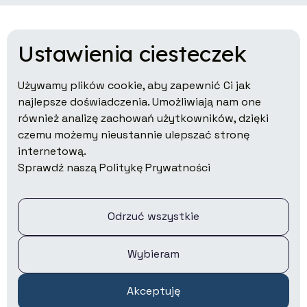
Ustawienia ciesteczek
Używamy plików cookie, aby zapewnić Ci jak
najlepsze doświadczenia. Umożliwiają nam one
również analizę zachowań użytkowników, dzięki
czemu możemy nieustannie ulepszać stronę
Co robimy?
internetową.
Sprawdź naszą Politykę Prywatności
Wyniki
Jak działamy
Odrzuć wszystkie
Pracuj z nami
Kontakt
Wybieram
Kontakt dla mediów
Akceptuję