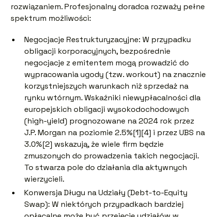
rozwiązaniem. Profesjonalny doradca rozważy pełne
spektrum możliwości:
Negocjacje Restrukturyzacyjne: W przypadku
obligacji korporacyjnych, bezpośrednie
negocjacje z emitentem mogą prowadzić do
wypracowania ugody (tzw. workout) na znacznie
korzystniejszych warunkach niż sprzedaż na
rynku wtórnym. Wskaźniki niewypłacalności dla
europejskich obligacji wysokodochodowych
(high-yield) prognozowane na 2024 rok przez
J.P. Morgan na poziomie 2.5%[
1
][
4
] i przez UBS na
3.0%[
2
] wskazują, że wiele firm będzie
zmuszonych do prowadzenia takich negocjacji.
To stwarza pole do działania dla aktywnych
wierzycieli.
Konwersja Długu na Udziały (Debt-to-Equity
Swap): W niektórych przypadkach bardziej
opłacalne może być przejęcie udziałów w