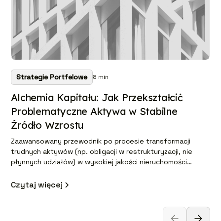
Strategie Portfelowe
8
min
Alchemia Kapitału: Jak Przekształcić
Problematyczne Aktywa w Stabilne
Źródło Wzrostu
Zaawansowany przewodnik po procesie transformacji
trudnych aktywów (np. obligacji w restrukturyzacji, nie
płynnych udziałów) w wysokiej jakości nieruchomości
premium. Tekst szczegółowo opisuje trzy kluczowe fazy:
od analizy forensic due diligence, przez aktywne
Czytaj więcej
negocjacje restrukturyzacyjne, po strategiczną realokację
kapitału.