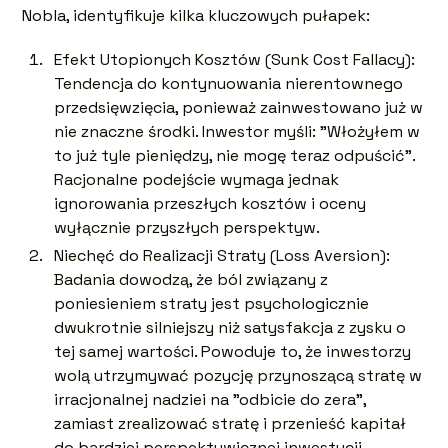
Nobla, identyfikuje kilka kluczowych pułapek:
Efekt Utopionych Kosztów (Sunk Cost Fallacy):
Tendencja do kontynuowania nierentownego
przedsięwzięcia, ponieważ zainwestowano już w
nie znaczne środki. Inwestor myśli: "Włożyłem w
to już tyle pieniędzy, nie mogę teraz odpuścić".
Racjonalne podejście wymaga jednak
ignorowania przeszłych kosztów i oceny
wyłącznie przyszłych perspektyw.
Niechęć do Realizacji Straty (Loss Aversion):
Badania dowodzą, że ból związany z
poniesieniem straty jest psychologicznie
dwukrotnie silniejszy niż satysfakcja z zysku o
tej samej wartości. Powoduje to, że inwestorzy
wolą utrzymywać pozycję przynoszącą stratę w
irracjonalnej nadziei na "odbicie do zera",
zamiast zrealizować stratę i przenieść kapitał
do bardziej perspektywicznej inwestycji.