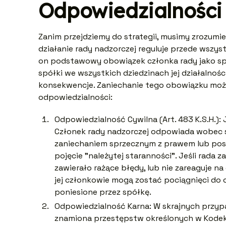
Odpowiedzialności
Zanim przejdziemy do strategii, musimy zrozum
działanie rady nadzorczej reguluje przede wszyst
on podstawowy obowiązek członka rady jako sp
spółki we wszystkich dziedzinach jej działalnoś
konsekwencje. Zaniechanie tego obowiązku moż
odpowiedzialności:
Odpowiedzialność Cywilna (Art. 483 K.S.H.): J
Członek rady nadzorczej odpowiada wobec s
zaniechaniem sprzecznym z prawem lub post
pojęcie "należytej staranności". Jeśli rada 
zawierało rażące błędy, lub nie zareaguje n
jej członkowie mogą zostać pociągnięci do 
poniesione przez spółkę.
Odpowiedzialność Karna: W skrajnych przyp
znamiona przestępstw określonych w Kodeks