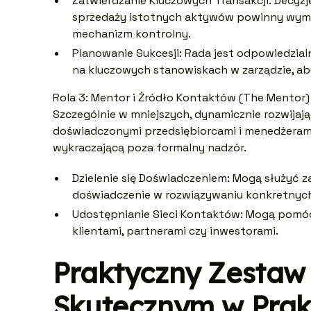
Zatwierdzanie Kluczowych Transakcji: Decyzje
sprzedaży istotnych aktywów powinny wyma
mechanizm kontrolny.
Planowanie Sukcesji: Rada jest odpowiedzia
na kluczowych stanowiskach w zarządzie, aby
Rola 3: Mentor i Źródło Kontaktów (The Mentor)
Szczególnie w mniejszych, dynamicznie rozwijaj
doświadczonymi przedsiębiorcami i menedżeram
wykraczającą poza formalny nadzór.
Dzielenie się Doświadczeniem: Mogą służyć z
doświadczenie w rozwiązywaniu konkretnyc
Udostępnianie Sieci Kontaktów: Mogą pomóc 
klientami, partnerami czy inwestorami.
Praktyczny Zestaw 
Skutecznym w Prak