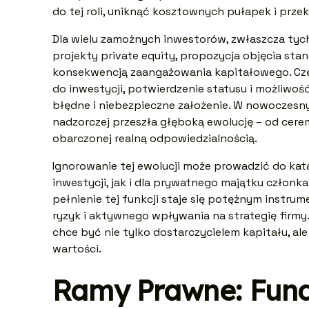
do tej roli, uniknąć kosztownych pułapek i prze
Dla wielu zamożnych inwestorów, zwłaszcza tyc
projekty private equity, propozycja objęcia stan
konsekwencją zaangażowania kapitałowego. Czę
do inwestycji, potwierdzenie statusu i możliwość
błędne i niebezpieczne założenie. W nowoczesny
nadzorczej przeszła głęboką ewolucję – od cere
obarczonej realną odpowiedzialnością.
Ignorowanie tej ewolucji może prowadzić do kat
inwestycji, jak i dla prywatnego majątku członka
pełnienie tej funkcji staje się potężnym instr
ryzyk i aktywnego wpływania na strategię firmy.
chce być nie tylko dostarczycielem kapitału, a
wartości.
Ramy Prawne: Fun