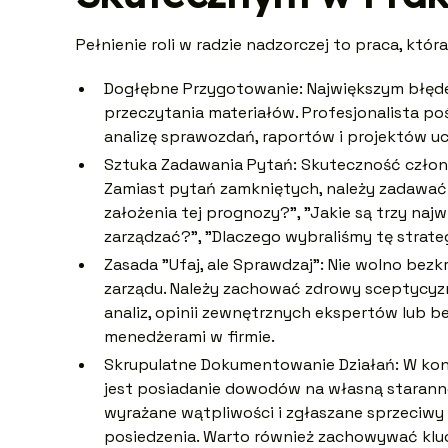
Pełnienie roli w radzie nadzorczej to praca, któ
Dogłębne Przygotowanie: Największym błęde
przeczytania materiałów. Profesjonalista p
analizę sprawozdań, raportów i projektów u
Sztuka Zadawania Pytań: Skuteczność członk
Zamiast pytań zamkniętych, należy zadawać 
założenia tej prognozy?", "Jakie są trzy najw
zarządzać?", "Dlaczego wybraliśmy tę strategi
Zasada "Ufaj, ale Sprawdzaj": Nie wolno bez
zarządu. Należy zachować zdrowy sceptycyzm
analiz, opinii zewnętrznych ekspertów lub 
menedżerami w firmie.
Skrupulatne Dokumentowanie Działań: W kont
jest posiadanie dowodów na własną staranno
wyrażane wątpliwości i zgłaszane sprzeciwy
posiedzenia. Warto również zachowywać klu