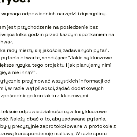
ra wymaga odpowiednich narzędzi i dyscypliny.
m jest przychodzenie na posiedzenie bez
oświęca kilka godzin przed każdym spotkaniem na
chwał.
a rady mierzy się jakością zadawanych pytań.
pytania otwarte, sondujące: "Jakie są kluczowe
iększe ryzyka tego projektu i jak planujemy nimi
ę, a nie inną?".
krytycznie przyjmować wszystkich informacji od
 i, w razie wątpliwości, żądać dodatkowych
bezpośredniego kontaktu z kluczowymi
ekście odpowiedzialności cywilnej, kluczowe
ść. Należy dbać o to, aby zadawane pytania,
 były precyzyjnie zaprotokołowane w protokole z
czową korespondencję mailową. W razie sporu