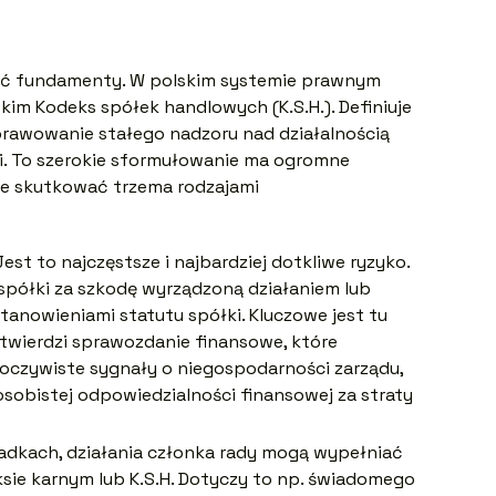
ieć fundamenty. W polskim systemie prawnym
kim Kodeks spółek handlowych (K.S.H.). Definiuje
rawowanie stałego nadzoru nad działalnością
ci. To szerokie sformułowanie ma ogromne
e skutkować trzema rodzajami
est to najczęstsze i najbardziej dotkliwe ryzyko.
półki za szkodę wyrządzoną działaniem lub
anowieniami statutu spółki. Kluczowe jest tu
zatwierdzi sprawozdanie finansowe, które
a oczywiste sygnały o niegospodarności zarządu,
osobistej odpowiedzialności finansowej za straty
adkach, działania członka rady mogą wypełniać
ie karnym lub K.S.H. Dotyczy to np. świadomego