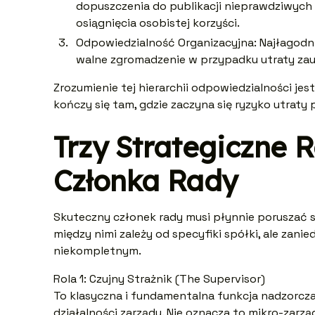
dopuszczenia do publikacji nieprawdziwych 
osiągnięcia osobistej korzyści.
Odpowiedzialność Organizacyjna: Najłagodnie
walne zgromadzenie w przypadku utraty zau
Zrozumienie tej hierarchii odpowiedzialności jes
kończy się tam, gdzie zaczyna się ryzyko utrat
Trzy Strategiczne
Członka Rady
Skuteczny członek rady musi płynnie poruszać 
między nimi zależy od specyfiki spółki, ale zanie
niekompletnym.
Rola 1: Czujny Strażnik (The Supervisor)
To klasyczna i fundamentalna funkcja nadzorcza
działalności zarządu. Nie oznacza to mikro-zarz