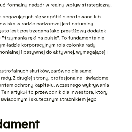
kuć formalny nadzór w realny wpływ strategiczny.
h angażujących się w spółki nienotowane lub
owiska w radzie nadzorczej jest naturalną
sto jest postrzegana jako prestiżowy dodatek
 "trzymania ręki na pulsie". To fundamentalnie
m ładzie korporacyjnym rola członka rady
monialnej i pasywnej do aktywnej, wymagającej i
astrofalnych skutków, zarówno dla samej
 rady. Z drugiej strony, profesjonalne i świadome
umentem ochrony kapitału, wczesnego wykrywania
 Ten artykuł to przewodnik dla inwestora, który
le świadomym i skutecznym strażnikiem jego
dament