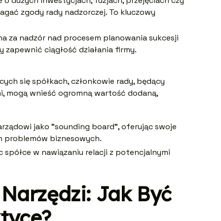
 o dużych inwestycjach, fuzjach, przejęciach czy
gać zgody rady nadzorczej. To kluczowy
lna za nadzór nad procesem planowania sukcesji
 zapewnić ciągłość działania firmy.
ących się spółkach, członkowie rady, będący
i, mogą wnieść ogromną wartość dodaną,
arządowi jako "sounding board", oferując swoje
h problemów biznesowych.
spółce w nawiązaniu relacji z potencjalnymi
Narzędzi: Jak Być
tyce?