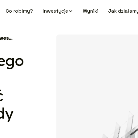
Co robimy?
Inwestycje
Wyniki
Jak działam
Kompas Aktywnego Inwestora: Jak Skutecznie Pełnić Rolę Członka Rady Nadzorczej
ego
ć
dy